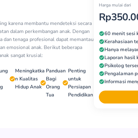
Harga mulai dari
Rp350.0
ing karena membantu mendeteksi secara
batan dalam perkembangan anak. Dengan
60 menit sesi 
ua dan tenaga profesional dapat memantau
Kerahasiaan t
 dan emosional anak. Berikut beberapa
Hanya melayan
ak sangat krusial:
Laporan hasil 
Psikolog terse
ung
Meningkatka
Panduan
Penting
Pengalaman ps
n Kualitas
Bagi
untuk
Informasi meng
ng
Hidup Anak
Orang
Persiapan
Tua
Pendidikan