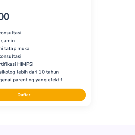
00
konsultasi
erjamin
i tatap muka
konsultasi
rtifikasi HIMPSI
ikolog lebih dari 10 tahun
enai parenting yang efektif
Daftar