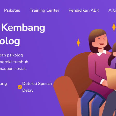
Psikotes
Training Center
Pendidikan ABK
Arti
h Kembang
olog
an psikolog
n mereka tumbuh
maupun sosial.
uang
Deteksi Speech
Delay