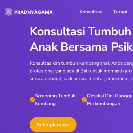
Skip
to
Konsultasi
Terapi
content
Konsultasi Tumbu
Anak Bersama Psik
Konsultasikan tumbuh kembang anak Anda deng
profesional yang ada di Bali untuk memastika
secara optimal, baik secara mental, emosional, 
Screening Tumbuh
Deteksi Dini Gangg
Kembang
Perkembangan
Selengkapnya