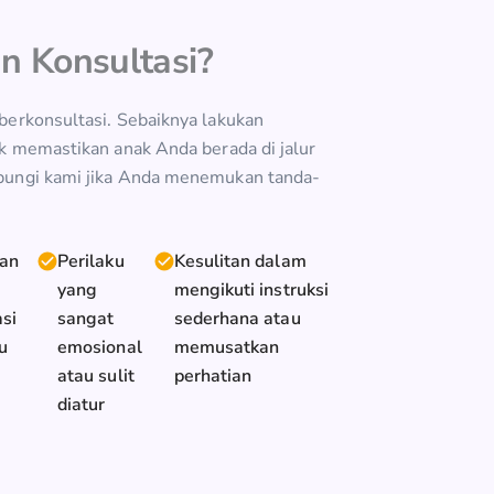
n Konsultasi?
erkonsultasi. Sebaiknya lakukan
k memastikan anak Anda berada di jalur
bungi kami jika Anda menemukan tanda-
an
Perilaku
Kesulitan dalam
yang
mengikuti instruksi
si
sangat
sederhana atau
au
emosional
memusatkan
atau sulit
perhatian
diatur