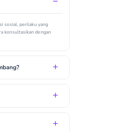
i sosial, perilaku yang
era konsultasikan dengan
embang?