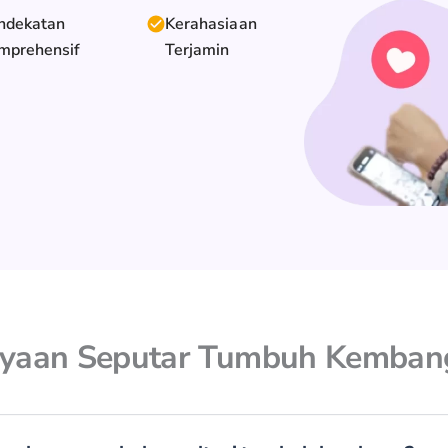
ndekatan
Kerahasiaan
mprehensif
Terjamin
nyaan Seputar Tumbuh Kemban