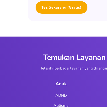
Tes Sekarang (Gratis)
Temukan Layanan T
Jelajahi berbagai layanan yang dira
Anak
ADHD
Autisme