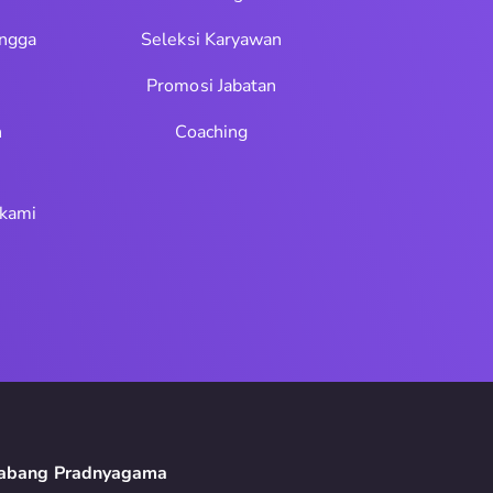
ngga
Seleksi Karyawan
Promosi Jabatan
n
Coaching
 kami
abang Pradnyagama