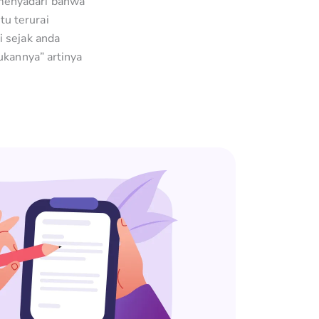
menyadari bahwa
u terurai
 sejak anda
ukannya” artinya