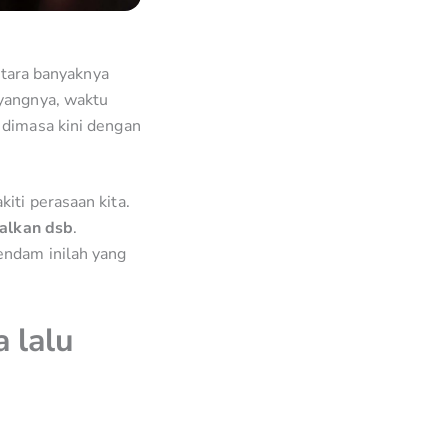
ntara banyaknya
ayangnya, waktu
 dimasa kini dengan
iti perasaan kita.
galkan dsb
.
endam inilah yang
a lalu