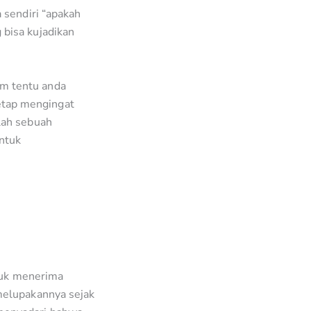
 sendiri “apakah
 bisa kujadikan
m tentu anda
etap mengingat
lah sebuah
ntuk
ntuk menerima
melupakannya sejak