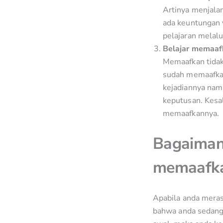
Artinya menjalan
ada keuntungan 
pelajaran melalui
Belajar memaaf
Memaafkan tidak
sudah memaafkan
kejadiannya nam
keputusan. Kesa
memaafkannya.
Bagaimana
memaafk
Apabila anda meras
bahwa anda sedang 