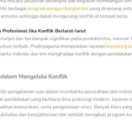
ma melalui pelatihan kelompok dan kegiatan membangun tim 
iki berbagai
program pengembangan tim
yang dirancang unt
harmonis sehingga dapat mengurangi konflik di tempat kerja.
 Profesional Jika Konflik Berlarut-larut
berlanjut dan berdampak signifikan pada produktivitas, mencari
 solusi terbaik. Pradnyagama menawarkan layanan
konseling ka
ntu individu dan tim menghadapi konflik dengan pendekatan
 dalam Mengelola Konflik
iki pengalaman luas dalam membantu perusahaan dan indivi
gan pendekatan yang berbasis ilmu psikologi modern, layanan 
latihan komunikasi, serta pengelolaan stres. Banyak klien yang
ktivitas dan kesejahteraan tim setelah mengikuti program ko