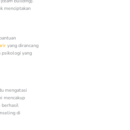
(
team building
).
uk menciptakan
 bantuan
rir
yang dirancang
 psikologi yang
du mengatasi
ini mencakup
 berhasil
nseling di