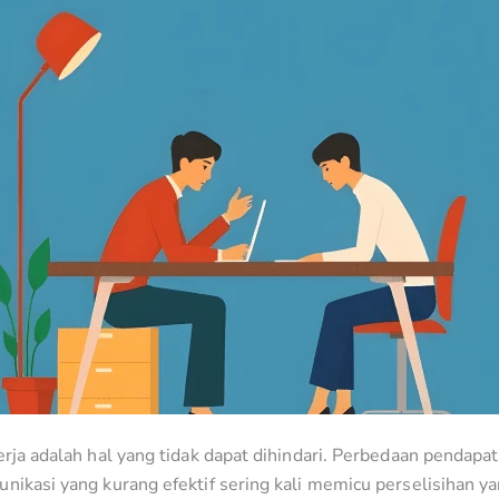
erja adalah hal yang tidak dapat dihindari. Perbedaan pendapat
unikasi yang kurang efektif sering kali memicu perselisihan 