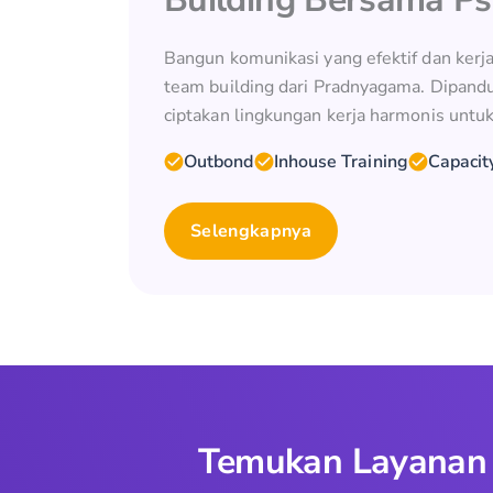
Bangun komunikasi yang efektif dan kerj
team building dari Pradnyagama. Dipandu
ciptakan lingkungan kerja harmonis untuk
Outbond
Inhouse Training
Capacit
Selengkapnya
Temukan Layanan T