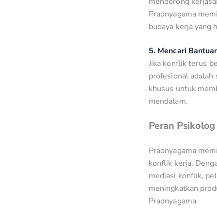
mendorong kerjasa
Pradnyagama memil
budaya kerja yang 
5. Mencari Bantuan
Jika konflik terus 
profesional adalah
khusus untuk memba
mendalam.
Peran Psikolog
Pradnyagama memil
konflik kerja. Den
mediasi konflik, pe
meningkatkan produ
Pradnyagama.