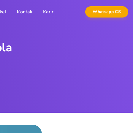
kel
Kontak
Karir
Whatsapp CS
ola