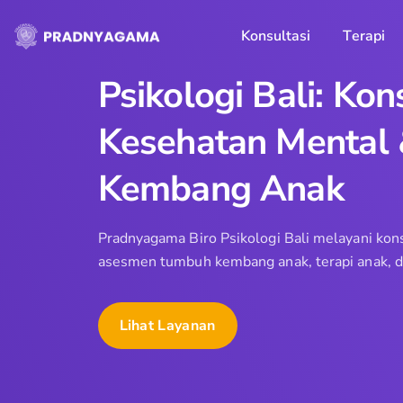
Skip
to
Konsultasi
Terapi
content
Psikologi Bali: Kon
Kesehatan Mental
Kembang Anak
Pradnyagama Biro Psikologi Bali melayani konse
asesmen tumbuh kembang anak, terapi anak, da
Lihat Layanan