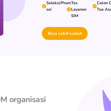
Seleksi/Prom
Tes
Calon 
osi
Layanan
Tua As
SIM
Baca Lebih Lanjut
DM organisasi