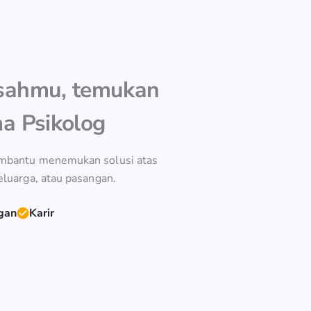
esahmu, temukan
ma Psikolog
membantu menemukan solusi atas
eluarga, atau pasangan.
gan
Karir