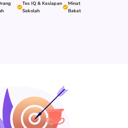
Orang
Tes IQ & Kesiapan
Minat
uh
Sekolah
Bakat