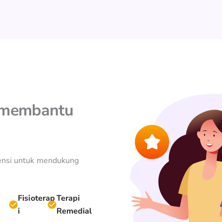
k membantu
isensi untuk mendukung
Fisioterap
Terapi
i
Remedial