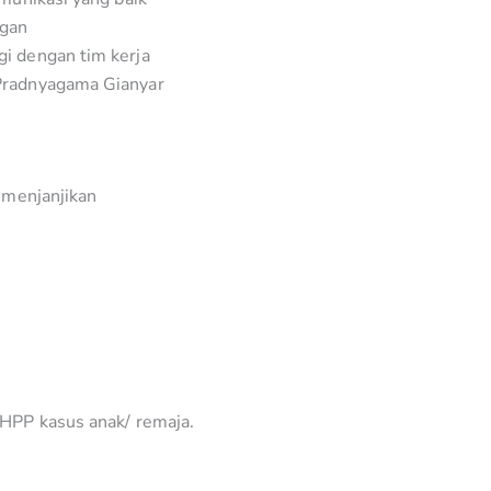
ngan
i dengan tim kerja
Pradnyagama Gianyar
g menjanjikan
 HPP kasus anak/ remaja.