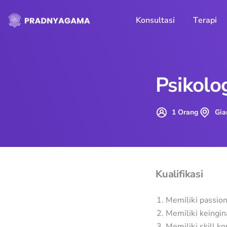
Skip
to
Konsultasi
Terapi
content
Psikolo
1 Orang
Gia
Kualifikasi
Memiliki passio
Memiliki keingin
Memiliki skill k