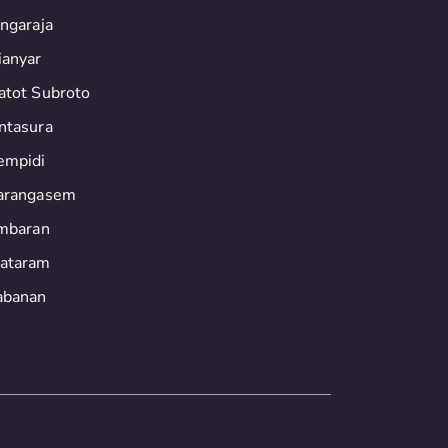
ingaraja
ianyar
atot Subroto
ntasura
empidi
arangasem
imbaran
ataram
abanan