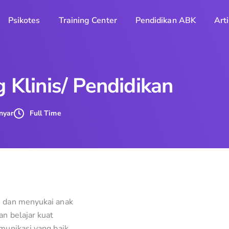
Psikotes
Training Center
Pendidikan ABK
Arti
g Klinis/ Pendidikan
nyar
Full Time
n dan menyukai anak
an belajar kuat
omunikasi yang baik