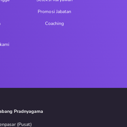
Promosi Jabatan
n
Coaching
 kami
abang Pradnyagama
enpasar (Pusat)