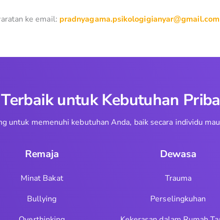
yaratan ke email:
pradnyagama.psikologigianyar@gmail.com
erbaik untuk Kebutuhan Priba
ncang untuk memenuhi kebutuhan Anda, baik secara individu m
Remaja
Dewasa
Minat Bakat
Trauma
Bullying
Perselingkuhan
Overthinking
Kekerasan dalam Rumah Ta