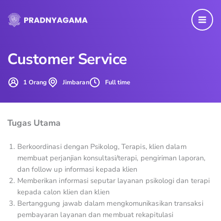
Skip
to
content
Customer Service
1 Orang
Jimbaran
Full time
Tugas Utama
Berkoordinasi dengan Psikolog, Terapis, klien dalam
membuat perjanjian konsultasi/terapi, pengiriman laporan,
dan follow up informasi kepada klien
Memberikan informasi seputar layanan psikologi dan terapi
kepada calon klien dan klien
Bertanggung jawab dalam mengkomunikasikan transaksi
pembayaran layanan dan membuat rekapitulasi