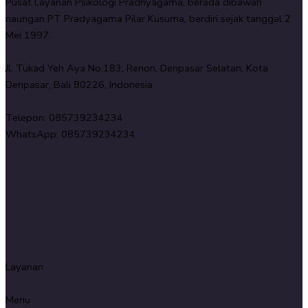
Pusat Layanan Psikologi Pradnyagama, berada dibawah
naungan PT Pradyagama Pilar Kusuma, berdiri sejak tanggal 2
Mei 1997.
Jl. Tukad Yeh Aya No.183, Renon, Denpasar Selatan, Kota
Denpasar, Bali 80226, Indonesia
Telepon: 085739234234
WhatsApp: 085739234234
Layanan
Menu