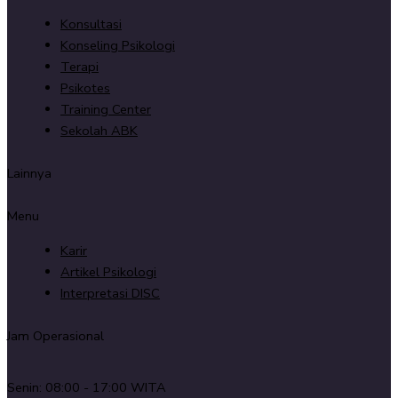
Konsultasi
Konseling Psikologi
Terapi
Psikotes
Training Center
Sekolah ABK
Lainnya
Menu
Karir
Artikel Psikologi
Interpretasi DISC
Jam Operasional
Senin: 08:00 - 17:00 WITA