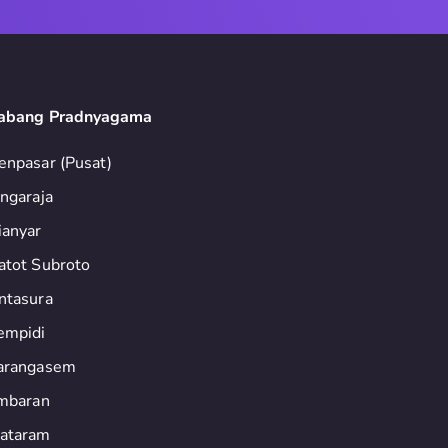
abang Pradnyagama
enpasar (Pusat)
ingaraja
ianyar
atot Subroto
ntasura
empidi
arangasem
imbaran
ataram