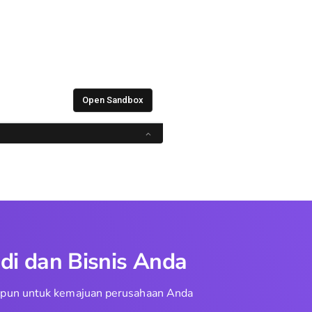
di dan Bisnis Anda
aupun untuk kemajuan perusahaan Anda