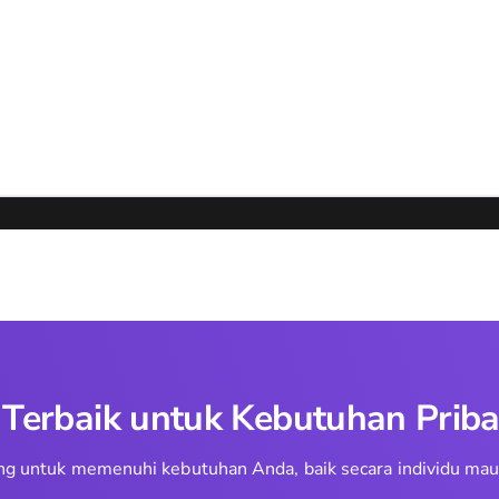
erbaik untuk Kebutuhan Priba
ncang untuk memenuhi kebutuhan Anda, baik secara individu m