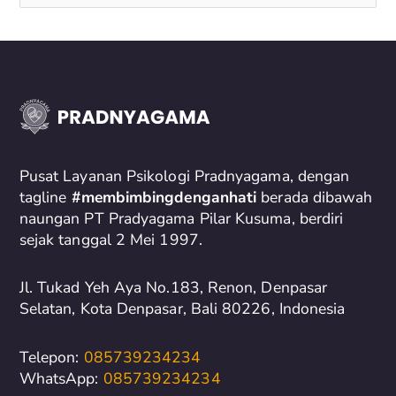
e
a
r
c
h
f
o
Pusat Layanan Psikologi Pradnyagama, dengan
r
tagline
#membimbingdenganhati
berada dibawah
naungan PT Pradyagama Pilar Kusuma, berdiri
:
sejak tanggal 2 Mei 1997.
Jl. Tukad Yeh Aya No.183, Renon, Denpasar
Selatan, Kota Denpasar, Bali 80226, Indonesia
Telepon:
085739234234
WhatsApp:
085739234234