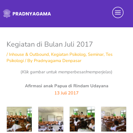
Skip
Menu
to
content
Kegiatan di Bulan Juli 2017
/
Inhouse & Outbound
,
Kegiatan Psikolog
,
Seminar
,
Tes
Psikologi
/ By
Pradnyagama Denpasar
(
Klik gambar untuk memperbesar/memperjelas
)
Afirmasi anak Papua di Rindam Udayana
13 Juli 2017