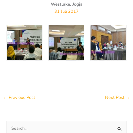
Westlake, Jogja
31 Juli 2017
←
Previous Post
Next Post
→
S