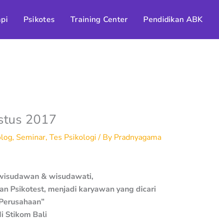
pi
Psikotes
Training Center
Pendidikan ABK
ustus 2017
olog
,
Seminar
,
Tes Psikologi
/ By
Pradnyagama
wisudawan & wisudawati,
n Psikotest, menjadi karyawan yang dicari
Perusahaan”
i Stikom Bali