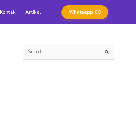
Kontak
Artikel
Whatsapp CS
S
e
a
r
c
h
f
o
r