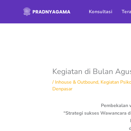
Skip
to
Konsultasi
Tera
content
Kegiatan di Bulan Ag
/
Inhouse & Outbound
,
Kegiatan Psik
Denpasar
Pembekalan 
“Strategi sukses Wawancara da
d