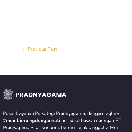
←
Previous Post
Pusat Layanan Psikologi Pradnyagama, dengan tagline
#
membimbingdenganhati
berada dibawah naungan PT
Pradyagama Pilar Kusuma, berdiri sejak tanggal 2 Mei