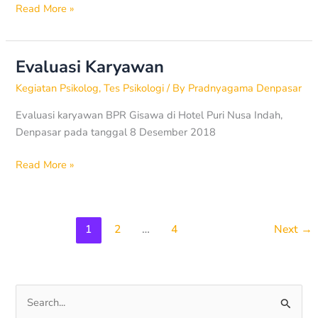
Read More »
Evaluasi Karyawan
Evaluasi
Karyawan
Kegiatan Psikolog
,
Tes Psikologi
/ By
Pradnyagama Denpasar
Evaluasi karyawan BPR Gisawa di Hotel Puri Nusa Indah,
Denpasar pada tanggal 8 Desember 2018
Read More »
1
2
…
4
Next
→
S