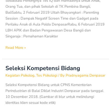
2019
Sosialisasi Pentingnya Tes IQ dan Manfaatnya untuk Anak,
Orang Tua, dan pihak Sekolah di TK Pembina Bangli,
BaliSabtu, 2 Februari 2019 Ultah Bhayangkari : Parenting
Session : Dampak Negatif Screen Time dan Gadget pada
Perilaku Anak di Aula Polda DenpasarRabu, 6 Februari 2019
LBH APIK dan Badan Pengawasan Desa Bangli dan
Singaraja : Pemahaman Karakter
Read More »
Seleksi Kompetensi Bidang
Seleksi
Kompetensi
Kegiatan Psikolog
,
Tes Psikologi
/ By
Pradnyagama Denpasar
Bidang
Seleksi Kompetensi Bidang untuk CPNS Kementerian
Perindustrian di Balai Diklat Industri Denpasar pada tanggal
10 Desember 2018. (Gambar di blur untuk melindungi
identitas klien sesuai kode etik)