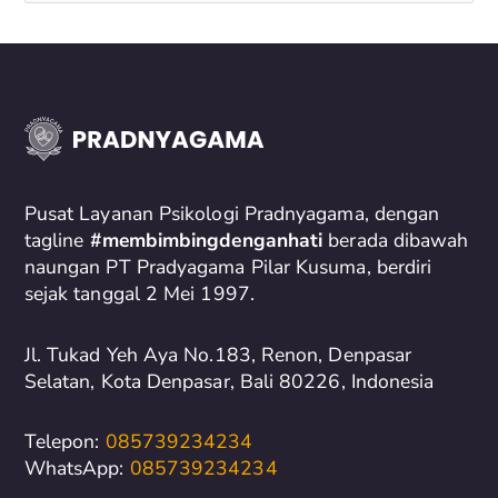
e
a
r
c
h
f
o
Pusat Layanan Psikologi Pradnyagama, dengan
r
tagline
#membimbingdenganhati
berada dibawah
naungan PT Pradyagama Pilar Kusuma, berdiri
:
sejak tanggal 2 Mei 1997.
Jl. Tukad Yeh Aya No.183, Renon, Denpasar
Selatan, Kota Denpasar, Bali 80226, Indonesia
Telepon:
085739234234
WhatsApp:
085739234234