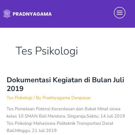
Skip
Menu
to
content
Tes Psikologi
Dokumentasi Kegiatan di Bulan Juli
Dokumentasi
Kegiatan
2019
di
Tes Psikologi
/ By
Pradnyagama Denpasar
Bulan
Juli
Tes Pemetaan Potensi Kecerdasan dan Bakat Minat siswa
2019
kelas 10 SMAN Bali Mandara, Singaraja.Sabtu, 14 Juli 2019
Tes Psikologi Mahasiswa Politeknik Transportasi Darat
Bali.Minggu, 21 Juli 2019