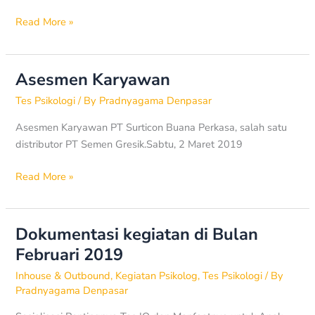
Read More »
Asesmen Karyawan
Asesmen
Karyawan
Tes Psikologi
/ By
Pradnyagama Denpasar
Asesmen Karyawan PT Surticon Buana Perkasa, salah satu
distributor PT Semen Gresik.Sabtu, 2 Maret 2019
Read More »
Dokumentasi kegiatan di Bulan
Dokumentasi
kegiatan
Februari 2019
di
Inhouse & Outbound
,
Kegiatan Psikolog
,
Tes Psikologi
/ By
Bulan
Pradnyagama Denpasar
Februari