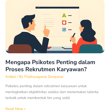
Mengapa
Psikotes
Penting
dalam
Proses
Rekrutmen
Karyawan?
Mengapa Psikotes Penting dalam
Proses Rekrutmen Karyawan?
Artikel
/ By
Pradnyagama Denpasar
Psikotes penting dalam rekrutmen karyawan untuk
meningkatkan objektivitas seleksi dan menemukan talenta
terbaik untuk membentuk tim yang solid
Read More »