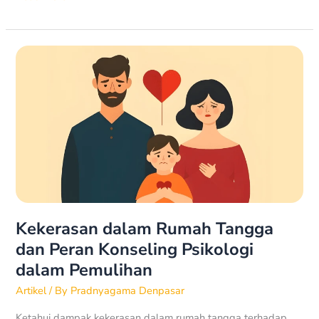
Kekerasan
dalam
Rumah
Tangga
dan
Peran
Konseling
Psikologi
dalam
Pemulihan
Kekerasan dalam Rumah Tangga
dan Peran Konseling Psikologi
dalam Pemulihan
Artikel
/ By
Pradnyagama Denpasar
Ketahui dampak kekerasan dalam rumah tangga terhadap