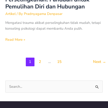
Pemulihan Diri dan Hubungan
Artikel
/ By
Pradnyagama Denpasar
Mengatasi trauma akibat perselingkuhan tidak mudah, tetapi
konseling psikologi dapat membantu Anda pulih.
Read More »
1
2
…
15
Next
→
S
e
a