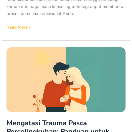
korban dan bagaimana konseling psikologi dapat membantu
proses pemulihan emosional Anda.
Read More »
Mengatasi
Trauma
Pasca
Perselingkuhan:
Panduan
untuk
Pemulihan
Diri
dan
Hubungan
Mengatasi Trauma Pasca
Perselingkuhan: Panduan untuk