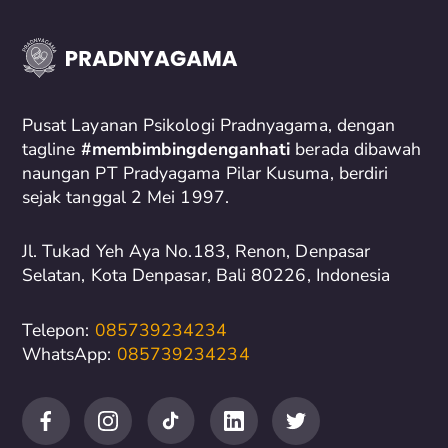
r
c
h
f
o
Pusat Layanan Psikologi Pradnyagama, dengan
r
tagline
#membimbingdenganhati
berada dibawah
naungan PT Pradyagama Pilar Kusuma, berdiri
:
sejak tanggal 2 Mei 1997.
Jl. Tukad Yeh Aya No.183, Renon, Denpasar
Selatan, Kota Denpasar, Bali 80226, Indonesia
Telepon:
085739234234
WhatsApp:
085739234234