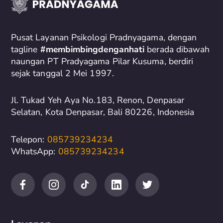
h
f
o
Pusat Layanan Psikologi Pradnyagama, dengan
r
tagline
#membimbingdenganhati
berada dibawah
naungan PT Pradyagama Pilar Kusuma, berdiri
:
sejak tanggal 2 Mei 1997.
Jl. Tukad Yeh Aya No.183, Renon, Denpasar
Selatan, Kota Denpasar, Bali 80226, Indonesia
Telepon:
085739234234
WhatsApp:
085739234234