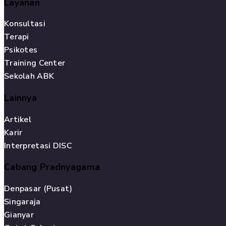
Layanan
Konsultasi
Terapi
Psikotes
Training Center
Sekolah ABK
Lainnya
Artikel
Karir
Interpretasi DISC
Cabang Pradnyagama
Denpasar (Pusat)
Singaraja
Gianyar