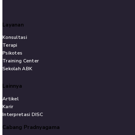
Layanan
Konsultasi
Terapi
Psikotes
Training Center
Sekolah ABK
Lainnya
Artikel
Karir
Interpretasi DISC
Cabang Pradnyagama