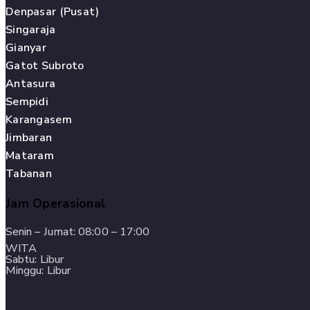
Denpasar (Pusat)
Singaraja
Gianyar
Gatot Subroto
Antasura
Sempidi
Karangasem
Jimbaran
Mataram
Tabanan
Jam Operasional
Senin – Jumat: 08:00 – 17:00
WITA
Sabtu: Libur
Minggu: Libur