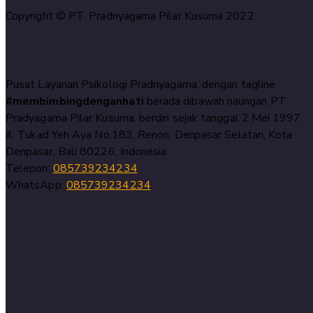
Copyright © PT. Pradnyagama Pilar Kusuma 2022
Pusat Layanan Psikologi Pradnyagama, dengan tagline
#membimbingdenganhati
berada dibawah naungan PT
Pradyagama Pilar Kusuma, berdiri sejak tanggal 2 Mei 1997.
Jl. Tukad Yeh Aya No.183, Renon, Denpasar Selatan, Kota
Denpasar, Bali 80226, Indonesia
Telepon:
085739234234
WhatsApp:
085739234234