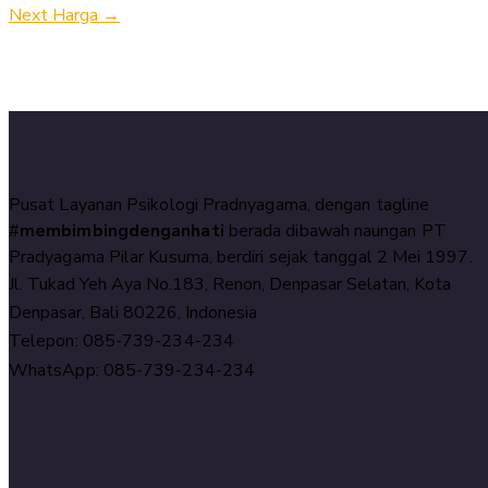
Next Harga
→
Pusat Layanan Psikologi Pradnyagama, dengan tagline
#
membimbingdenganhati
berada dibawah naungan PT
Pradyagama Pilar Kusuma, berdiri sejak tanggal 2 Mei 1997.
Jl. Tukad Yeh Aya No.183, Renon, Denpasar Selatan, Kota
Denpasar, Bali 80226, Indonesia
Telepon: 085-739-234-234
WhatsApp: 085-739-234-234