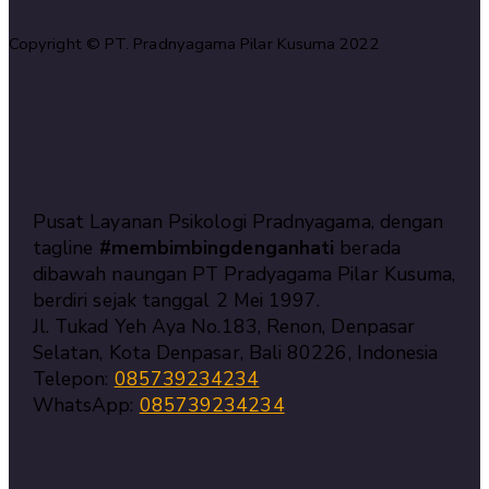
Copyright © PT. Pradnyagama Pilar Kusuma 2022
Pusat Layanan Psikologi Pradnyagama, dengan
tagline
#membimbingdenganhati
berada
dibawah naungan PT Pradyagama Pilar Kusuma,
berdiri sejak tanggal 2 Mei 1997.
Jl. Tukad Yeh Aya No.183, Renon, Denpasar
Selatan, Kota Denpasar, Bali 80226, Indonesia
Telepon:
085739234234
WhatsApp:
085739234234