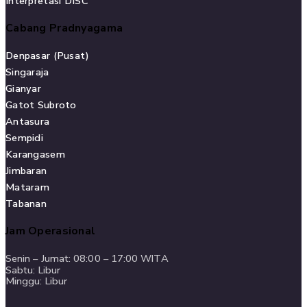
Interpretasi DISC
Cabang Pradnyagama
Denpasar (Pusat)
Singaraja
Gianyar
Gatot Subroto
Antasura
Sempidi
Karangasem
Jimbaran
Mataram
Tabanan
Jam Operasional
Senin – Jumat: 08:00 – 17:00 WITA
Sabtu: Libur
Minggu: Libur