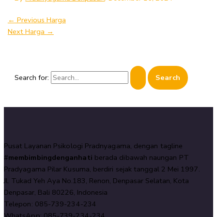
←
Previous Harga
Next Harga
→
Search for:
Pusat Layanan Psikologi Pradnyagama, dengan tagline
#
membimbingdenganhati
berada dibawah naungan PT
Pradyagama Pilar Kusuma, berdiri sejak tanggal 2 Mei 1997.
Jl. Tukad Yeh Aya No.183, Renon, Denpasar Selatan, Kota
Denpasar, Bali 80226, Indonesia
Telepon: 085-739-234-234
WhatsApp: 085-739-234-234