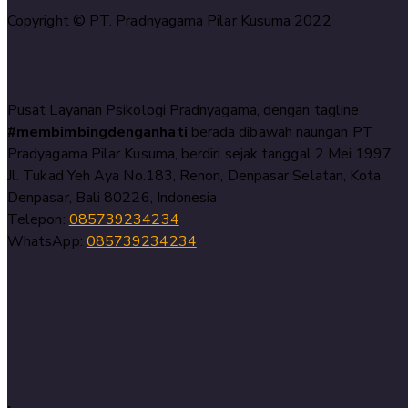
Copyright © PT. Pradnyagama Pilar Kusuma 2022
Pusat Layanan Psikologi Pradnyagama, dengan tagline
#membimbingdenganhati
berada dibawah naungan PT
Pradyagama Pilar Kusuma, berdiri sejak tanggal 2 Mei 1997.
Jl. Tukad Yeh Aya No.183, Renon, Denpasar Selatan, Kota
Denpasar, Bali 80226, Indonesia
Telepon:
085739234234
WhatsApp:
085739234234