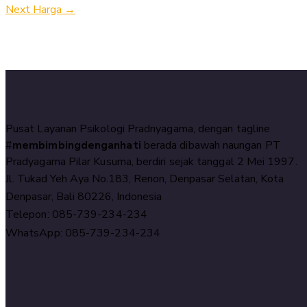
Next Harga
→
Pusat Layanan Psikologi Pradnyagama, dengan tagline
#
membimbingdenganhati
berada dibawah naungan PT
Pradyagama Pilar Kusuma, berdiri sejak tanggal 2 Mei 1997.
Jl. Tukad Yeh Aya No.183, Renon, Denpasar Selatan, Kota
Denpasar, Bali 80226, Indonesia
Telepon: 085-739-234-234
WhatsApp: 085-739-234-234