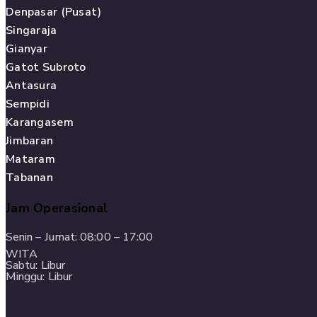
Denpasar (Pusat)
Singaraja
Gianyar
Gatot Subroto
Antasura
Sempidi
Karangasem
Jimbaran
Mataram
Tabanan
Jam Operasional
Senin – Jumat: 08:00 – 17:00
WITA
Sabtu: Libur
Minggu: Libur