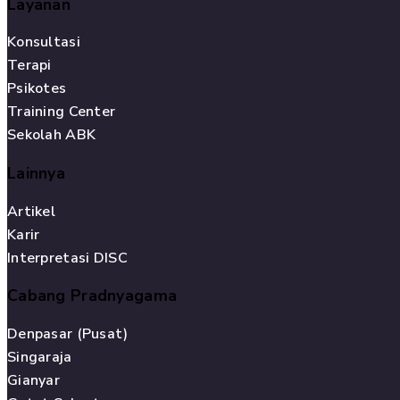
Layanan
Konsultasi
Terapi
Psikotes
Training Center
Sekolah ABK
Lainnya
Artikel
Karir
Interpretasi DISC
Cabang Pradnyagama
Denpasar (Pusat)
Singaraja
Gianyar