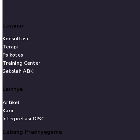
Layanan
Konsultasi
Terapi
Psikotes
Training Center
Sekolah ABK
Lainnya
Artikel
Karir
Interpretasi DISC
Cabang Pradnyagama