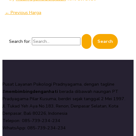
←
Previous Harga
Search for:
Pusat Layanan Psikologi Pradnyagama, dengan tagline
#
membimbingdenganhati
berada dibawah naungan PT
Pradyagama Pilar Kusuma, berdiri sejak tanggal 2 Mei 1997.
Jl. Tukad Yeh Aya No.183, Renon, Denpasar Selatan, Kota
Denpasar, Bali 80226, Indonesia
Telepon: 085-739-234-234
WhatsApp: 085-739-234-234