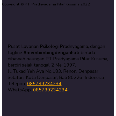
Copyright © PT. Pradnyagama Pilar Kusuma 2022
Pusat Layanan Psikologi Pradnyagama, dengan
tagline
#membimbingdenganhati
berada
dibawah naungan PT Pradyagama Pilar Kusuma,
berdiri sejak tanggal 2 Mei 1997.
Jl. Tukad Yeh Aya No.183, Renon, Denpasar
Selatan, Kota Denpasar, Bali 80226, Indonesia
Telepon:
085739234234
WhatsApp:
085739234234