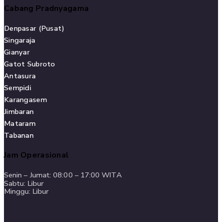
Cabang Pradnyagama
Denpasar (Pusat)
Singaraja
Gianyar
Gatot Subroto
Antasura
Sempidi
Karangasem
Jimbaran
Mataram
Tabanan
Jam Operasional
Senin – Jumat: 08:00 – 17:00 WITA
Sabtu: Libur
Minggu: Libur