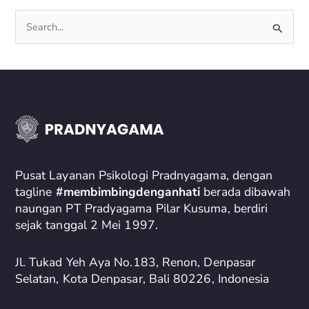
S
e
a
r
c
h
f
o
Pusat Layanan Psikologi Pradnyagama, dengan
r
tagline
#membimbingdenganhati
berada dibawah
naungan PT Pradyagama Pilar Kusuma, berdiri
:
sejak tanggal 2 Mei 1997.
Jl. Tukad Yeh Aya No.183, Renon, Denpasar
Selatan, Kota Denpasar, Bali 80226, Indonesia