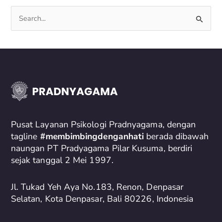
S
e
a
r
c
h
f
o
Pusat Layanan Psikologi Pradnyagama, dengan
r
tagline
#membimbingdenganhati
berada dibawah
naungan PT Pradyagama Pilar Kusuma, berdiri
:
sejak tanggal 2 Mei 1997.
Jl. Tukad Yeh Aya No.183, Renon, Denpasar
Selatan, Kota Denpasar, Bali 80226, Indonesia