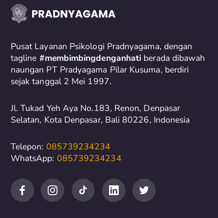
c
h
f
o
Pusat Layanan Psikologi Pradnyagama, dengan
r
tagline
#membimbingdenganhati
berada dibawah
naungan PT Pradyagama Pilar Kusuma, berdiri
:
sejak tanggal 2 Mei 1997.
Jl. Tukad Yeh Aya No.183, Renon, Denpasar
Selatan, Kota Denpasar, Bali 80226, Indonesia
Telepon:
085739234234
WhatsApp:
085739234234