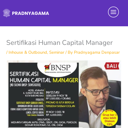
Skip
Menu
to
content
Sertifikasi Human Capital Manager
/
Inhouse & Outbound
,
Seminar
/ By
Pradnyagama Denpasar