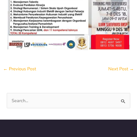
←
Previous Post
Next Post
→
S
e
a
r