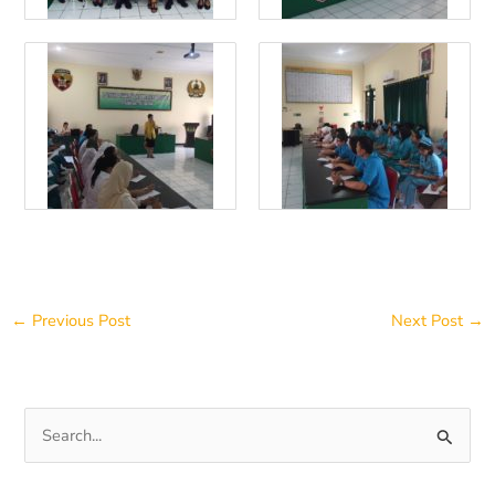
←
Previous Post
Next Post
→
S
e