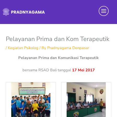
Skip
Menu
to
content
Pelayanan Prima dan Kom Terapeutik
/
Kegiatan Psikolog
/ By
Pradnyagama Denpasar
Pelayanan Prima dan Komunikasi Terapeutik
bersama RSAD Bali tanggal
17 Mei 2017