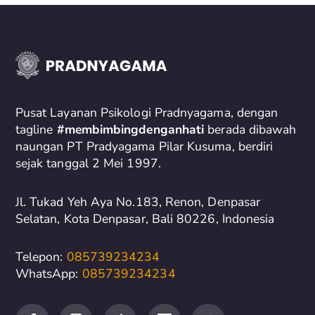
a
r
c
h
f
o
Pusat Layanan Psikologi Pradnyagama, dengan
r
tagline
#membimbingdenganhati
berada dibawah
naungan PT Pradyagama Pilar Kusuma, berdiri
:
sejak tanggal 2 Mei 1997.
Jl. Tukad Yeh Aya No.183, Renon, Denpasar
Selatan, Kota Denpasar, Bali 80226, Indonesia
Telepon:
085739234234
WhatsApp:
085739234234