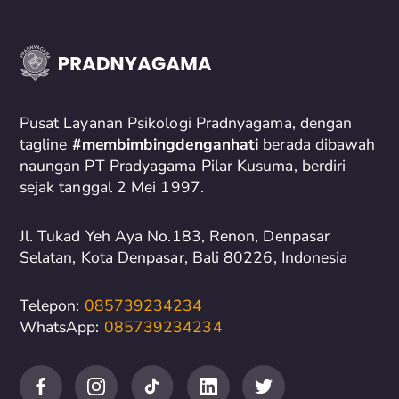
r
c
h
f
o
Pusat Layanan Psikologi Pradnyagama, dengan
r
tagline
#membimbingdenganhati
berada dibawah
naungan PT Pradyagama Pilar Kusuma, berdiri
:
sejak tanggal 2 Mei 1997.
Jl. Tukad Yeh Aya No.183, Renon, Denpasar
Selatan, Kota Denpasar, Bali 80226, Indonesia
Telepon:
085739234234
WhatsApp:
085739234234