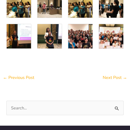
←
Previous Post
Next Post
→
S
e
a