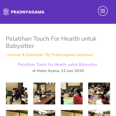
Skip
Menu
to
content
Pelatihan Touch For Health untuk
Babysitter
/
Inhouse & Outbound
/ By
Pradnyagama Denpasar
Pelatihan Touch For Health untuk Babysitter
di Hotel Ayana, 12 Juni 2018