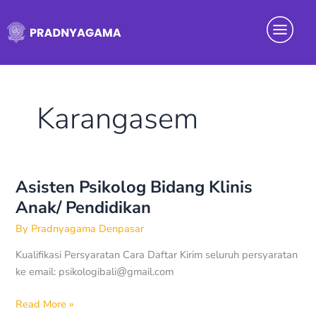
Skip
Menu
to
content
Karangasem
Asisten Psikolog Bidang Klinis
Asisten
Psikolog
Anak/ Pendidikan
Bidang
By
Pradnyagama Denpasar
Klinis
Anak/
Kualifikasi Persyaratan Cara Daftar Kirim seluruh persyaratan
Pendidikan
ke email:
psikologibali@gmail.com
Read More »