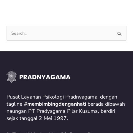
S
e
a
r
c
h
f
o
Pusat Layanan Psikologi Pradnyagama, dengan
r
tagline
#membimbingdenganhati
berada dibawah
naungan PT Pradyagama Pilar Kusuma, berdiri
:
sejak tanggal 2 Mei 1997.