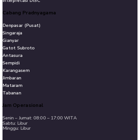
Interpretasi DISC
Cabang Pradnyagama
Denpasar (Pusat)
Singaraja
Gianyar
Gatot Subroto
Antasura
Sempidi
Karangasem
Jimbaran
Mataram
Tabanan
Jam Operasional
Senin – Jumat: 08:00 – 17:00 WITA
Sabtu: Libur
Minggu: Libur