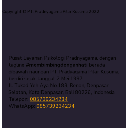
Copyright © PT. Pradnyagama Pilar Kusuma 2022
Pusat Layanan Psikologi Pradnyagama, dengan
tagline
#membimbingdenganhati
berada
dibawah naungan PT Pradyagama Pilar Kusuma,
berdiri sejak tanggal 2 Mei 1997.
Jl. Tukad Yeh Aya No.183, Renon, Denpasar
Selatan, Kota Denpasar, Bali 80226, Indonesia
Telepon:
085739234234
WhatsApp:
085739234234