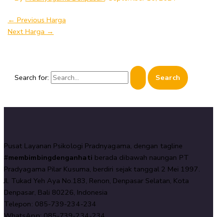
←
Previous Harga
Next Harga
→
Search for:
Pusat Layanan Psikologi Pradnyagama, dengan tagline
#
membimbingdenganhati
berada dibawah naungan PT
Pradyagama Pilar Kusuma, berdiri sejak tanggal 2 Mei 1997.
Jl. Tukad Yeh Aya No.183, Renon, Denpasar Selatan, Kota
Denpasar, Bali 80226, Indonesia
Telepon: 085-739-234-234
WhatsApp: 085-739-234-234