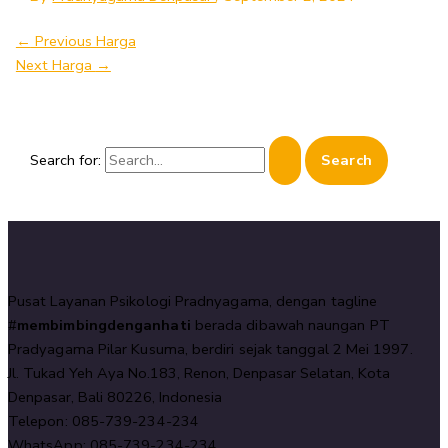
←
Previous Harga
Next Harga
→
Search for:
Pusat Layanan Psikologi Pradnyagama, dengan tagline
#
membimbingdenganhati
berada dibawah naungan PT
Pradyagama Pilar Kusuma, berdiri sejak tanggal 2 Mei 1997.
Jl. Tukad Yeh Aya No.183, Renon, Denpasar Selatan, Kota
Denpasar, Bali 80226, Indonesia
Telepon: 085-739-234-234
WhatsApp: 085-739-234-234