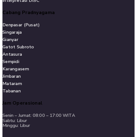
Interpretasi DISC
Cabang Pradnyagama
Denpasar (Pusat)
Singaraja
Gianyar
Gatot Subroto
Antasura
Sempidi
Karangasem
Jimbaran
Mataram
Tabanan
Jam Operasional
Senin – Jumat: 08:00 – 17:00 WITA
Sabtu: Libur
Minggu: Libur