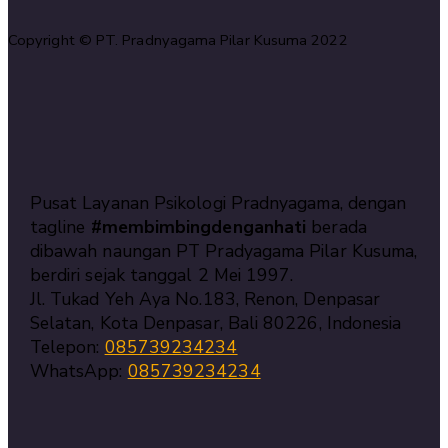
Copyright © PT. Pradnyagama Pilar Kusuma 2022
Pusat Layanan Psikologi Pradnyagama, dengan
tagline
#membimbingdenganhati
berada
dibawah naungan PT Pradyagama Pilar Kusuma,
berdiri sejak tanggal 2 Mei 1997.
Jl. Tukad Yeh Aya No.183, Renon, Denpasar
Selatan, Kota Denpasar, Bali 80226, Indonesia
Telepon:
085739234234
WhatsApp:
085739234234