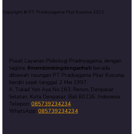
Copyright © PT. Pradnyagama Pilar Kusuma 2022
Pusat Layanan Psikologi Pradnyagama, dengan
tagline
#membimbingdenganhati
berada
dibawah naungan PT Pradyagama Pilar Kusuma,
berdiri sejak tanggal 2 Mei 1997.
Jl. Tukad Yeh Aya No.183, Renon, Denpasar
Selatan, Kota Denpasar, Bali 80226, Indonesia
Telepon:
085739234234
WhatsApp:
085739234234