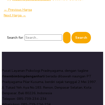
←
Previous Harga
Next Harga
→
Search for:
Pusat Layanan Psikologi Pradnyagama, dengan tagline
#
membimbingdenganhati
berada dibawah naungan PT
Pradyagama Pilar Kusuma, berdiri sejak tanggal 2 Mei 1997.
Jl. Tukad Yeh Aya No.183, Renon, Denpasar Selatan, Kota
Denpasar, Bali 80226, Indonesia
Telepon: 085-739-234-234
WhatsApp: 085-739-234-234