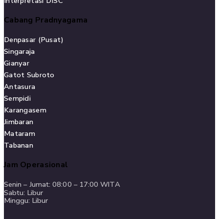
Interpretasi DISC
Cabang Pradnyagama
Denpasar (Pusat)
Singaraja
Gianyar
Gatot Subroto
Antasura
Sempidi
Karangasem
Jimbaran
Mataram
Tabanan
Jam Operasional
Senin – Jumat: 08:00 – 17:00 WITA
Sabtu: Libur
Minggu: Libur