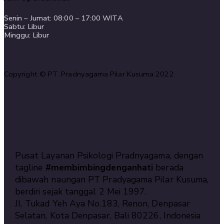
Senin – Jumat: 08:00 – 17:00 WITA
Sabtu: Libur
Minggu: Libur
Copyright © PT. Pradnyagama Pilar Kusuma 2022
Pusat Layanan Psikologi Pradnyagama, dengan
tagline
#membimbingdenganhati
berada
dibawah naungan PT Pradyagama Pilar Kusuma,
berdiri sejak tanggal 2 Mei 1997.
Jl. Tukad Yeh Aya No.183, Renon, Denpasar
Selatan, Kota Denpasar, Bali 80226, Indonesia