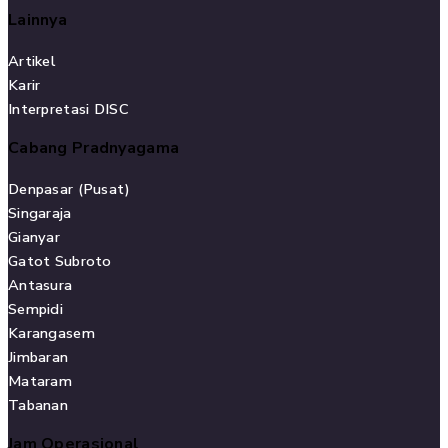
Lainnya
Artikel
Karir
Interpretasi DISC
Cabang Pradnyagama
Denpasar (Pusat)
Singaraja
Gianyar
Gatot Subroto
Antasura
Sempidi
Karangasem
Jimbaran
Mataram
Tabanan
Jam Operasional