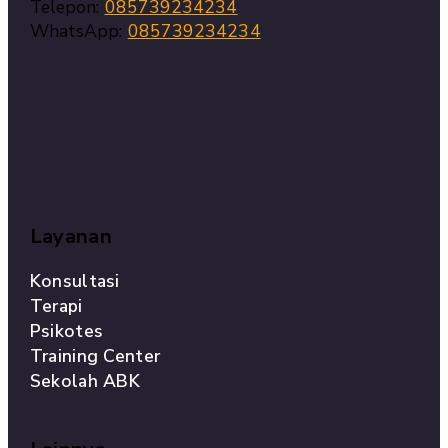
Telepon:
085739234234
WhatsApp:
085739234234
Layanan
Konsultasi
Terapi
Psikotes
Training Center
Sekolah ABK