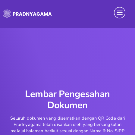
Skip
Menu
to
content
Lembar Pengesahan
Dokumen
Seluruh dokumen yang disematkan dengan QR Code dari
Pradnyagama telah disahkan oleh yang bersangkutan
melalui halaman berikut sesuai dengan Nama & No. SIPP